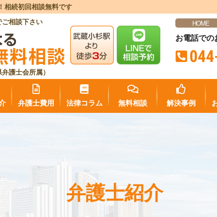
！相続初回相談無料です
でご相談下さい
HOME
お電話での
044
県弁護士会所属）
介
弁護士費用
法律コラム
無料相談
解決事例
弁護士紹介