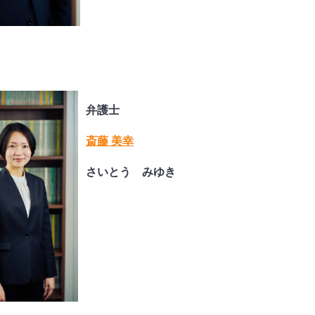
弁護士
斎藤 美幸
さいとう みゆき