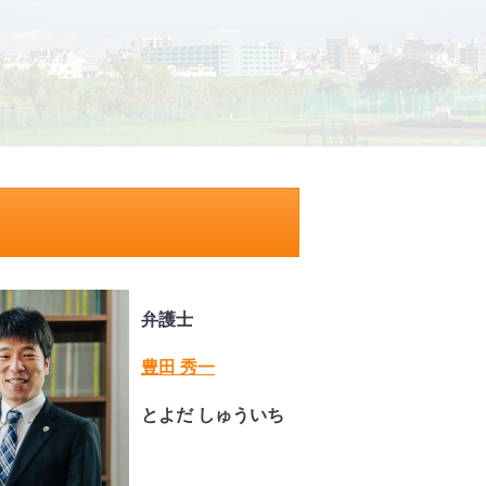
弁護士
豊田 秀一
とよだ しゅういち