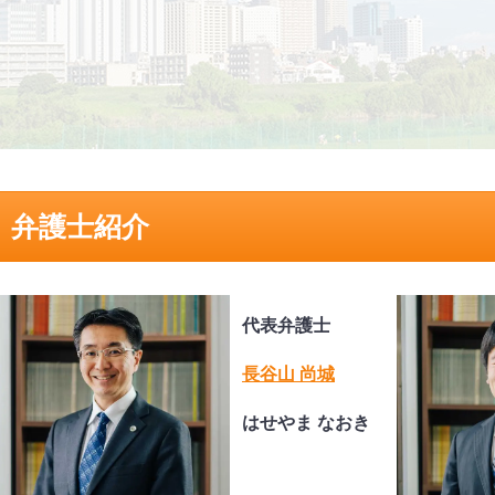
弁護士紹介
代表弁護士
長谷山 尚城
はせやま なおき