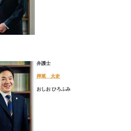
弁護士
押尾 大史
おしお ひろふみ