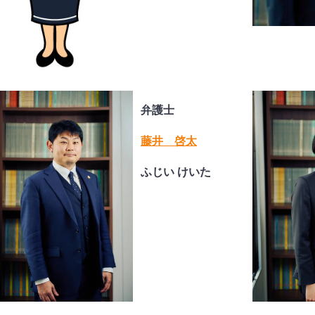
弁護士
藤井 啓太
ふじい けいた