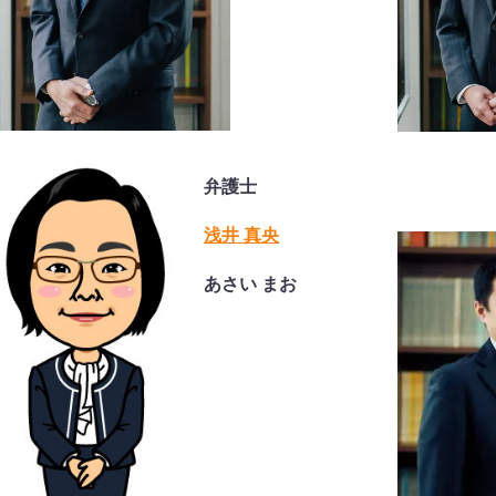
弁護士
浅井 真央
あさい まお